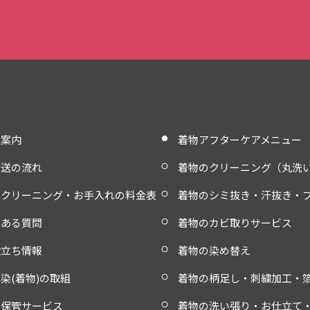
社案内
着物アフターケアメニュー
発送の流れ
着物のクリーニング（丸洗
物クリーニング・お手入れの料金表
着物のシミ抜き・汗抜き・
くある質問
着物のカビ取りサービス
役立ち情報
着物の染め替え
染(着物)の取組
着物の柄足し・刺繍加工・
物保管サービス
着物の洗い張り・お仕立て