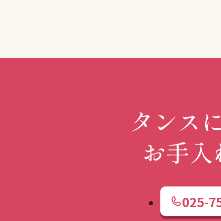
タンス
お手入
025-7